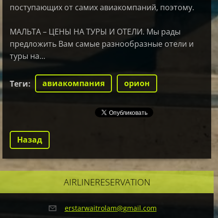
поступающих от самих авиакомпаний, поэтому.
МАЛЬТА – ЦЕНЫ НА ТУРЫ И ОТЕЛИ. Мы рады
предложить Вам самые разнообразные отели и
туры на...
авиакомпания
орион
Теги
:
Назад
AIRLINERESERVATION
erstarwa
itrolam@
gmail.co
m