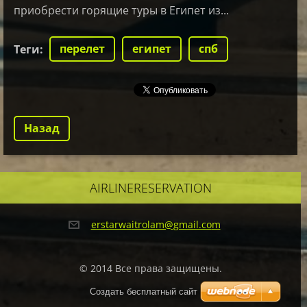
приобрести горящие туры в Египет из...
перелет
египет
спб
Теги
:
Назад
AIRLINERESERVATION
erstarwa
itrolam@
gmail.co
m
© 2014 Все права защищены.
Создать бесплатный сайт