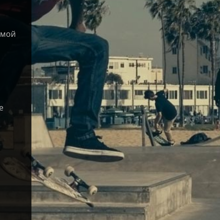
ямой
е
з