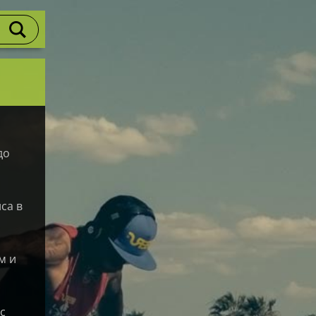
до
са в
м и
с