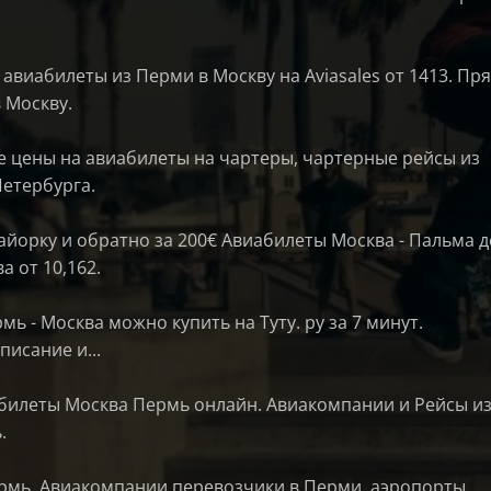
авиабилеты из Перми в Москву на Aviasales от 1413. Пр
 Москву.
 цены на авиабилеты на чартеры, чартерные рейсы из
Петербурга.
айорку и обратно за 200€ Авиабилеты Москва - Пальма д
а от 10,162.
ь - Москва можно купить на Туту. ру за 7 минут.
исание и...
абилеты Москва Пермь онлайн. Авиакомпании и Рейсы и
.
рмь. Авиакомпании перевозчики в Перми, аэропорты